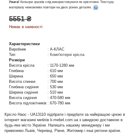
Увага!
Кольори зразків слід використовувати як орієнтовні. Текстуру
матеріалу неможливо повтори на двох різних деталях.
5551 ₴
Немає в наявності
Характеристики
Виробник
:
А-КЛАС
Тип
:
Комп'ютерні крісла
Розміри
Висота крісла
:
1170-1280 мм
Глибина
:
610 мм
Ширина
:
650 мм
Висота спинки
:
700 мм
Глибина сидіння
:
530 мм
Ширина сидіння
:
510 мм
Висота сидіння
:
470-580 мм
Висота підлокітників
:
670-780 мм
Крісло Наос - UA13110 підібрати і придбати за найкращою ціною в
інтернет магазині меблів k-mebel.com.ua з швидкою доставкою в
будь-яке місто України. Напишіть нашому менеджеру і ми
привеземо Львів, Чернівці, Рівне, Житомир і інші регіони країни.