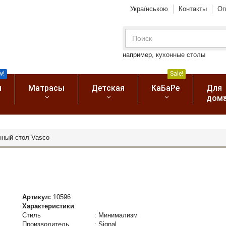
Українською
Контакты
Оп
например,
кухонные столы
w!
Sale!
я
Матрасы
Детская
КаБаРе
Для
дом
нный стол Vasco
Артикул:
10596
Характеристики
Стиль
:
Минимализм
Производитель
:
Signal