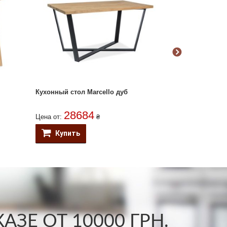
Кухонный стол Marcello дуб
Кухонный стол
28684
151
Цена от:
₴
Цена от:
Купить
Купить
ЗЕ ОТ 10000 ГРН.