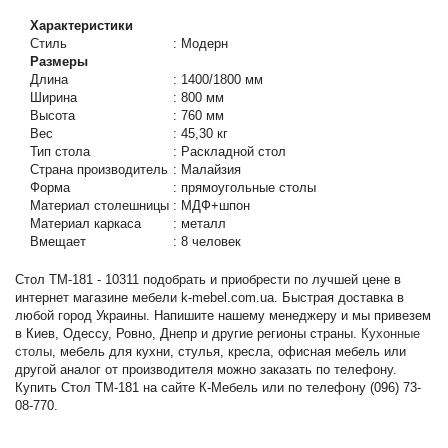
Характеристики
Стиль
:
Модерн
Размеры
Длина
:
1400/1800 мм
Ширина
:
800 мм
Высота
:
760 мм
Вес
:
45,30 кг
Тип стола
:
Раскладной стол
Страна производитель
:
Малайзия
Форма
:
прямоугольные столы
Материал столешницы
:
МДФ+шпон
Материал каркаса
:
металл
Вмещает
:
8 человек
Стол TM-181 - 10311 подобрать и приобрести по лучшей цене в
интернет магазине мебели k-mebel.com.ua. Быстрая доставка в
любой город Украины. Напишите нашему менеджеру и мы привезем
в Киев, Одессу, Ровно, Днепр и другие регионы страны.
Кухонные
столы
, мебель для кухни, стулья, кресла, офисная мебель или
другой аналог от производителя можно заказать по телефону.
Купить Стол TM-181 на сайте К-Мебель или по телефону (096) 73-
08-770.