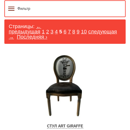
Фильтр
Страницы:
←
предыдущая
1
2
3
4
5
6
7
8
9
10
следующая
→
Последняя ›
СТУЛ ART GIRAFFE