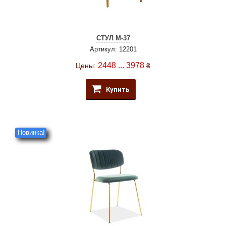
СТУЛ M-37
Артикул: 12201
2448 ... 3978
Цены:
₴
Купить
Новинка!