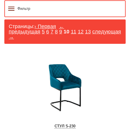
Фильтр
Страницы:
‹ Первая
←
предыдущая
5
6
7
8
9
10
11
12
13
следующая
→
СТУЛ S-230