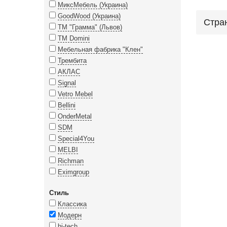
МиксМебель (Украина)
GoodWood (Украина)
Стра
ТМ "Грамма" (Львов)
TM Domini
Мебельная фабрика "Клен"
Трембита
АКЛАС
Signal
Vetro Mebel
Bellini
OnderMetal
SDM
Special4You
MELBI
Richman
Eximgroup
Стиль
Классика
Модерн
hi-tech