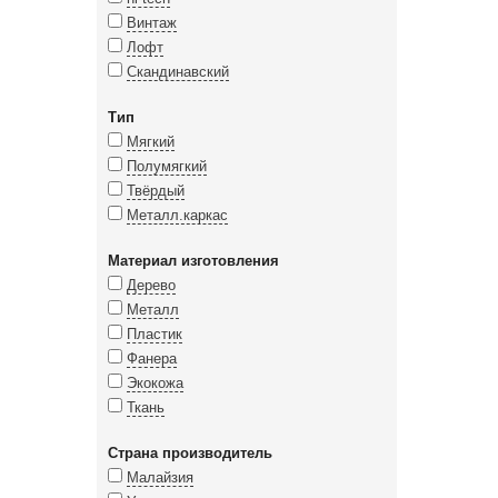
Винтаж
Лофт
Скандинавский
Тип
Мягкий
Полумягкий
Твёрдый
Металл.каркас
Материал изготовления
Дерево
Металл
Пластик
Фанера
Экокожа
Ткань
Страна производитель
Малайзия