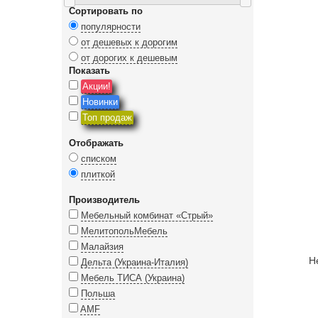
Сортировать по
популярности
от дешевых к дорогим
от дорогих к дешевым
Показать
Акции!
Новинки
Топ продаж
Отображать
списком
плиткой
Производитель
Мебельный комбинат «Стрый»
МелитопольМебель
Малайзия
Н
Дельта (Украина-Италия)
Мебель ТИСА (Украина)
Польша
AMF