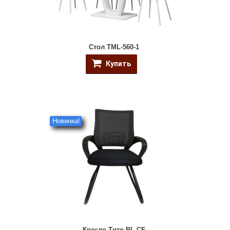
Стол TML-560-1
Купить
Новинка!
Кресло Тито BL CF