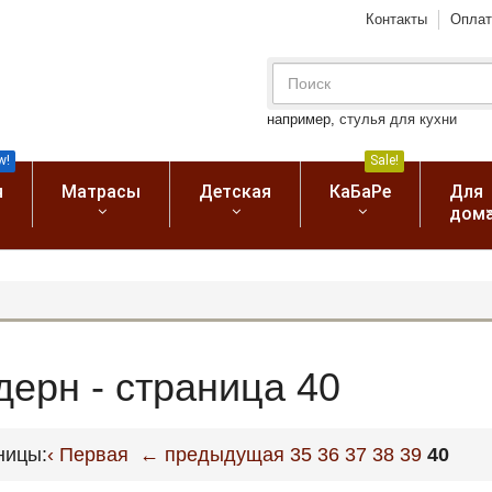
Контакты
Оплат
например,
стулья для кухни
w!
Sale!
я
Матрасы
Детская
КаБаРе
Для
дом
дерн - страница 40
ницы:
‹ Первая
← предыдущая
35
36
37
38
39
40