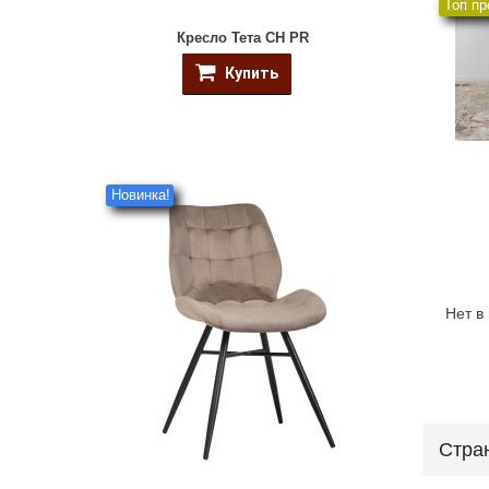
Топ пр
Кресло Тета CH PR
Купить
Новинка!
Нет в
Стра