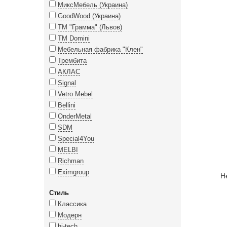
МиксМебель (Украина)
GoodWood (Украина)
ТМ "Грамма" (Львов)
TM Domini
Мебельная фабрика "Клен"
Трембита
АКЛАС
Signal
Vetro Mebel
Bellini
OnderMetal
SDM
Special4You
MELBI
Richman
Eximgroup
Н
Стиль
Классика
Модерн
hi-tech