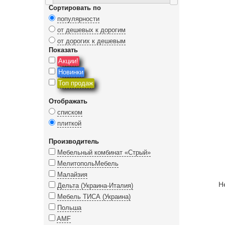
Сортировать по
популярности
от дешевых к дорогим
от дорогих к дешевым
Показать
Акции!
Новинки
Топ продаж
Отображать
списком
плиткой
Производитель
Мебельный комбинат «Стрый»
МелитопольМебель
Малайзия
Н
Дельта (Украина-Италия)
Мебель ТИСА (Украина)
Польша
AMF