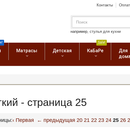
Контакты
Оплат
например,
стулья для кухни
w!
Sale!
я
Матрасы
Детская
КаБаРе
Для
дом
кий - страница 25
ницы:
‹ Первая
← предыдущая
20
21
22
23
24
25
26