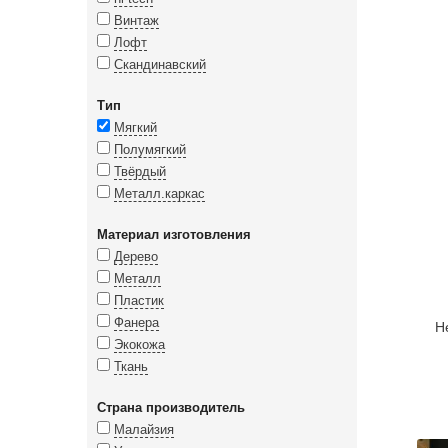
Винтаж
Лофт
Скандинавский
Тип
Мягкий
Полумягкий
Твёрдый
Металл.каркас
Материал изготовления
Дерево
Металл
Пластик
Фанера
Н
Экокожа
Ткань
Страна производитель
Малайзия