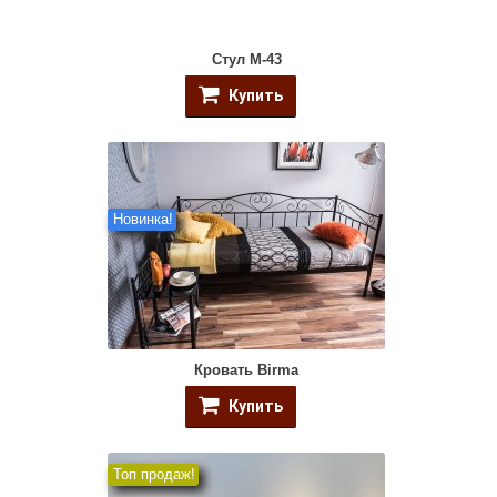
Стул M-43
Купить
Новинка!
Кровать Birma
Купить
Топ продаж!