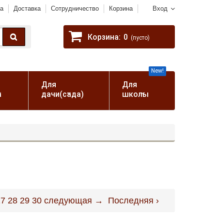
а
Доставка
Сотрудничество
Корзина
Вход
Корзина:
0
(пусто)
New!
Для
Для
а
дачи(сада)
школы
27
28
29
30
следующая →
Последняя ›