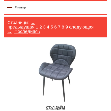
Фильтр
Страницы:
←
предыдущая
1
2
3
4
5
6
7
8
9
следующая
→
Последняя ›
СТУЛ ДАЙМ