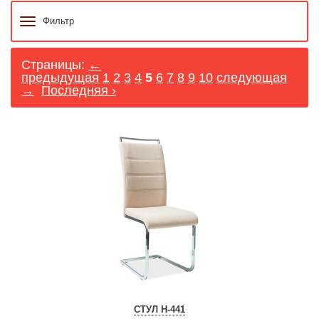
Фильтр
Страницы:
←
предыдущая
1
2
3
4
5
6
7
8
9
10
следующая
→
Последняя ›
СТУЛ H-441