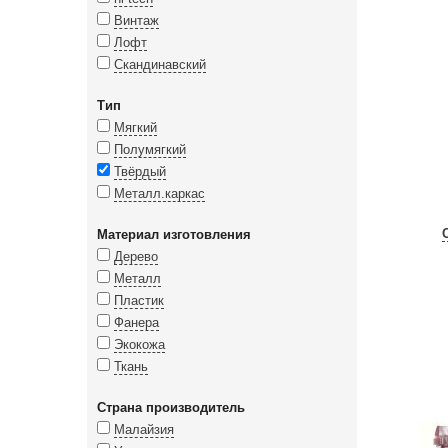
Винтаж
Лофт
Скандинавский
Тип
Мягкий
Полумягкий
Твёрдый
Металл.каркас
Материал изготовления
Дерево
Металл
Пластик
Фанера
Экокожа
Ткань
Страна производитель
Малайзия