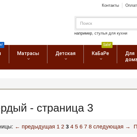
Контакты
Оплат
например,
стулья для кухни
w!
Sale!
я
Матрасы
Детская
КаБаРе
Для
дом
рдый - страница 3
ницы:
← предыдущая
1
2
3
4
5
6
7
8
следующая →
П