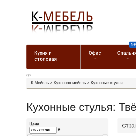
Ne
Кухня и
Офис
Спальн
столовая
ga
К-Мебель
>
Кухонная мебель
>
Кухонные стулья
Кухонные стулья: Твё
Цена
Стра
₴