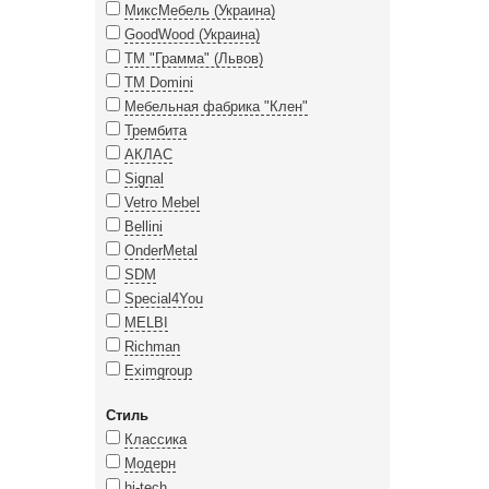
МиксМебель (Украина)
GoodWood (Украина)
ТМ "Грамма" (Львов)
TM Domini
Мебельная фабрика "Клен"
Трембита
АКЛАС
Signal
Vetro Mebel
Bellini
OnderMetal
SDM
Special4You
MELBI
Richman
Eximgroup
Стиль
Классика
Модерн
hi-tech