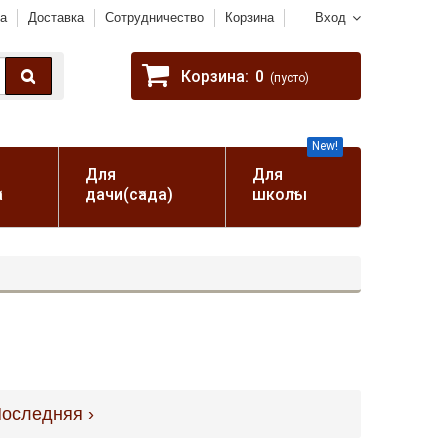
а
Доставка
Сотрудничество
Корзина
Вход
Корзина:
0
(пусто)
New!
Для
Для
а
дачи(сада)
школы
оследняя ›