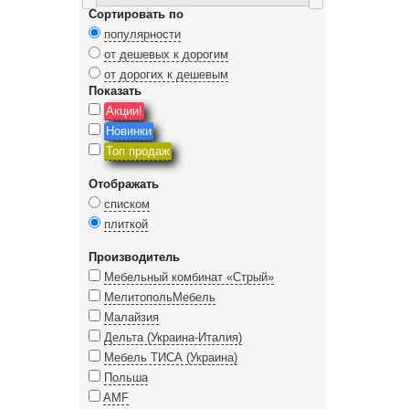
Сортировать по
популярности
от дешевых к дорогим
от дорогих к дешевым
Показать
Акции!
Новинки
Топ продаж
Отображать
списком
плиткой
Производитель
Мебельный комбинат «Стрый»
МелитопольМебель
Малайзия
Дельта (Украина-Италия)
Мебель ТИСА (Украина)
Польша
AMF