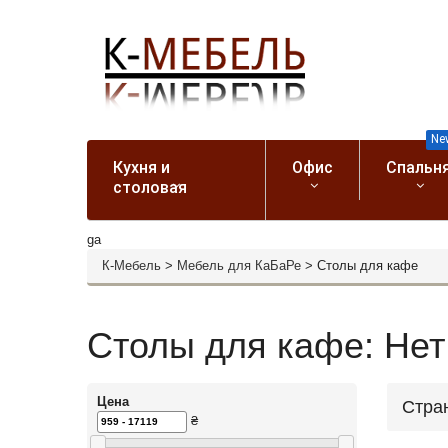
Ne
Кухня и
Офис
Спальн
столовая
ga
К-Мебель
>
Мебель для КаБаРе
>
Столы для кафе
Столы для кафе: Нет 
Цена
Стра
₴