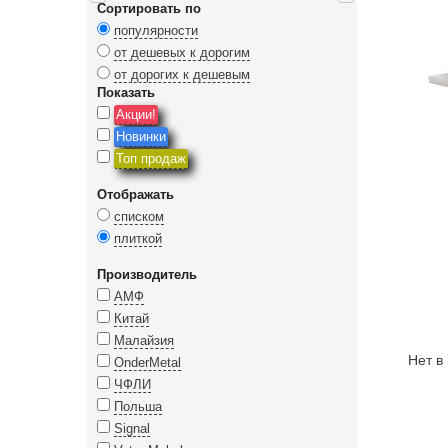
Сортировать по
популярности
от дешевых к дорогим
от дорогих к дешевым
Показать
Акции!
Новинки
Топ продаж
Отображать
списком
плиткой
Производитель
АМФ
Китай
Малайзия
Нет в
OnderMetal
ЧФЛИ
Польша
Signal