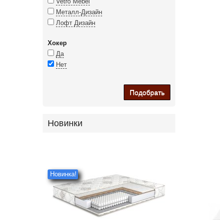
Vetro Mebel
Металл-Дизайн
Лофт Дизайн
Хокер
Да
Нет
Подобрать
Новинки
Новинка!