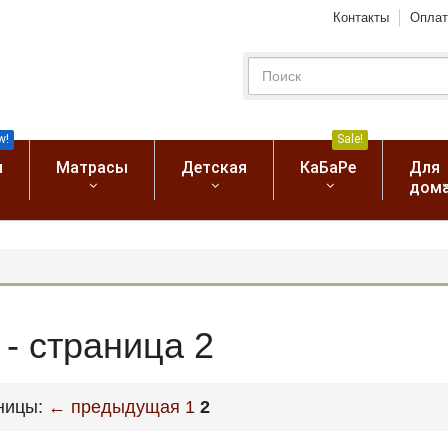
Контакты
Оплат
w!
Sale!
я
Матрасы
Детская
КаБаРе
Для
дом
- страница 2
ницы:
← предыдущая
1
2