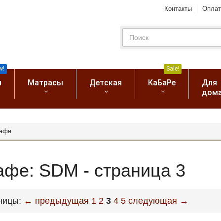
Контакты
Оплат
w!
Sale!
я
Матрасы
Детская
КаБаРе
Для
дом
кафе
афе: SDM - страница 3
ницы:
← предыдущая
1
2
3
4
5
следующая →