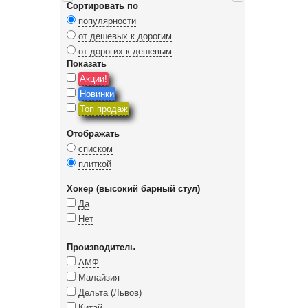
Сортировать по
популярности
от дешевых к дорогим
от дорогих к дешевым
Показать
Акции!
Новинки
Топ продаж
Отображать
списком
плиткой
Хокер (высокий барный стул)
Да
Нет
Производитель
АМФ
Малайзия
Дельта (Львов)
Китай