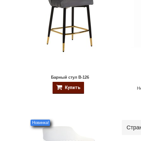
Барный стул B-126
Купить
Н
Новинка!
Стра