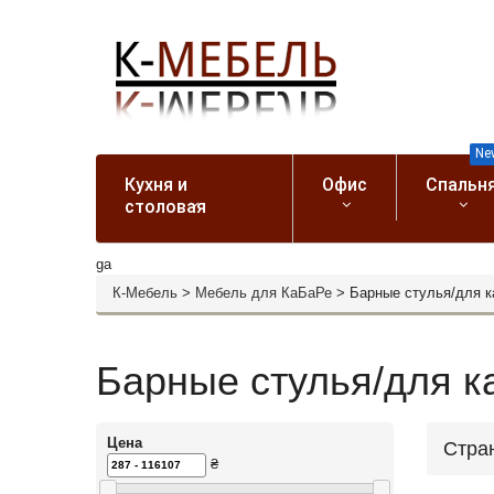
Ne
Кухня и
Офис
Спальн
столовая
ga
К-Мебель
>
Мебель для КаБаРе
>
Барные стулья/для 
Барные стулья/для к
Цена
Стра
₴