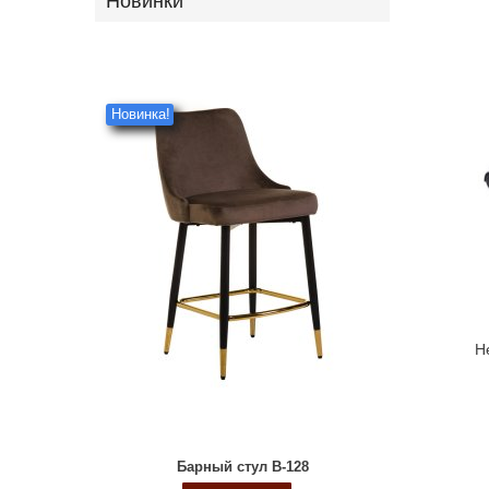
Новинки
Новинка!
Н
Барный стул B-128