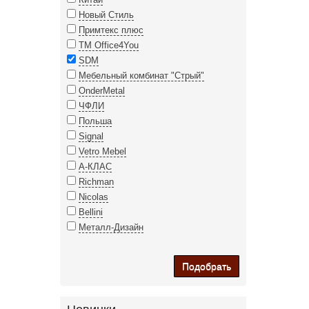
Новый Стиль
Примтекс плюс
ТМ Office4You
SDM
Мебельный комбинат "Стрый"
OnderMetal
ЧФЛИ
Польша
Signal
Vetro Mebel
А-КЛАС
Richman
Nicolas
Bellini
Металл-Дизайн
Подобрать