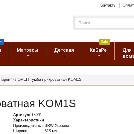
Контакты
Оплат
w!
Sale!
я
Матрасы
Детская
КаБаРе
Для
дом
Лорен
>
ЛОРЕН Тумба прикроватная KOM1S
оватная KOM1S
Артикул:
13091
Характеристики
Производитель
:
BRW Украина
Ширина
:
515 мм