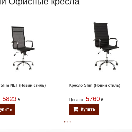
рии Офисные кресла
 Slim NET (Новий стиль)
Кресло Slim (Новий стиль)
5823
5760
т:
₴
Цена от:
₴
упить
Купить