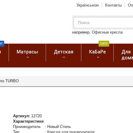
Українською
Контакты
Оп
например,
Офисные кресла
w!
Sale!
я
Матрасы
Детская
КаБаРе
Для
дом
сло TURBO
Артикул:
12720
Характеристики
Производитель
:
Новый Стиль
Тип
:
Кресла для руководителя