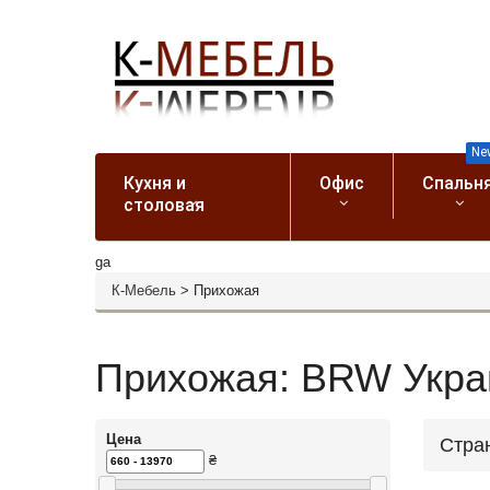
Ne
Кухня и
Офис
Спальн
столовая
ga
К-Мебель
>
Прихожая
Прихожая: BRW Украи
Цена
Стра
₴