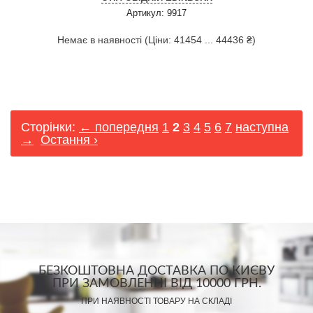
Артикул: 9917
Немає в наявності (Ціни: 41454 ... 44436 ₴)
Сторінки:
← попередня
1
2
3
4
5
6
7
наступна
→
Остання ›
БЕЗКОШТОВНА ДОСТАВКА ПО КИЄВУ
ПРИ ЗАМОВЛЕННІ ВІД 10000 ГРН.
ПРИ НАЯВНОСТІ ТОВАРУ НА СКЛАДІ