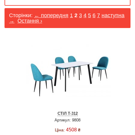
Сторінки:
← попередня
1
2
3
4
5
6
7
наступна
→
Остання ›
СТІЛ Т-312
Артикул: 9808
4508
Ціна:
₴