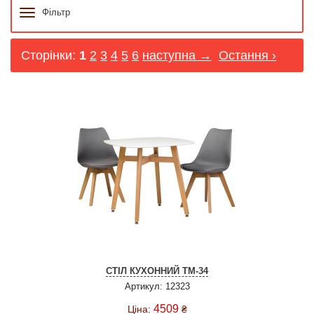
Фільтр
Сторінки:
1
2
3
4
5
6
наступна →
Остання ›
СТІЛ КУХОННИЙ TM-34
Артикул: 12323
4509
Ціна:
₴