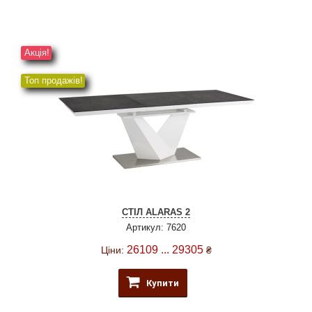
Акція!
Топ продажів!
СТІЛ ALARAS 2
Артикул: 7620
26109 ... 29305
Ціни:
₴
Купити