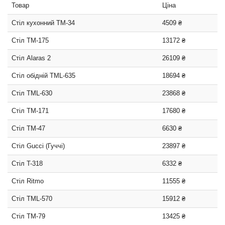
Товар
Ціна
Стіл кухонний TM-34
4509 ₴
Стіл TM-175
13172 ₴
Стіл Alaras 2
26109 ₴
Стіл обідній TML-635
18694 ₴
Стіл TML-630
23868 ₴
Стіл TM-171
17680 ₴
Стіл TM-47
6630 ₴
Стіл Gucci (Гуччі)
23897 ₴
Стіл T-318
6332 ₴
Стіл Ritmo
11555 ₴
Стіл ТМL-570
15912 ₴
Стіл TM-79
13425 ₴