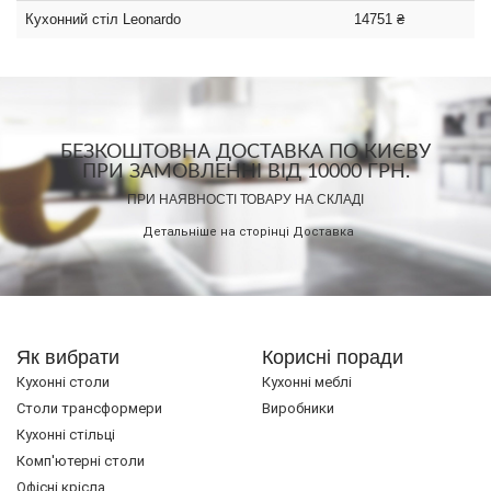
Кухонний стіл Leonardo
14751 ₴
БЕЗКОШТОВНА ДОСТАВКА ПО КИЄВУ
ПРИ ЗАМОВЛЕННІ ВІД 10000 ГРН.
ПРИ НАЯВНОСТІ ТОВАРУ НА СКЛАДІ
Детальніше на сторінці
Доставка
Як вибрати
Корисні поради
Кухонні столи
Кухонні меблі
Cтоли трансформери
Виробники
Кухонні стільці
Комп'ютерні столи
Офісні крісла