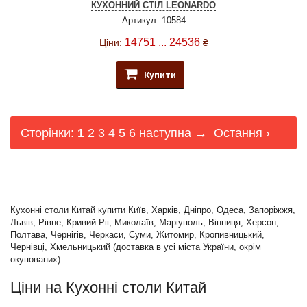
КУХОННИЙ СТІЛ LEONARDO
Артикул: 10584
14751 ... 24536
Ціни:
₴
Купити
Сторінки:
1
2
3
4
5
6
наступна →
Остання ›
Кухонні столи Китай купити Київ, Харків, Дніпро, Одеса, Запоріжжя,
Львів, Рівне, Кривий Ріг, Миколаїв, Маріуполь, Вінниця, Херсон,
Полтава, Чернігів, Черкаси, Суми, Житомир, Кропивницький,
Чернівці, Хмельницький (доставка в усі міста України, окрім
окупованих)
Ціни на Кухонні столи Китай