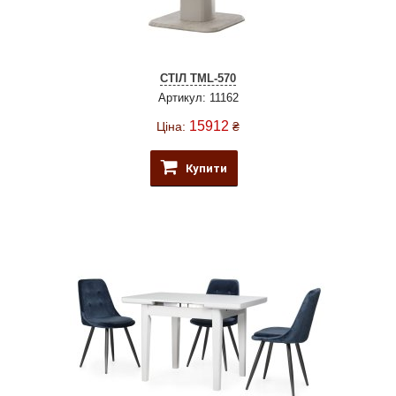
СТІЛ ТМL-570
Артикул: 11162
15912
Ціна:
₴
Купити