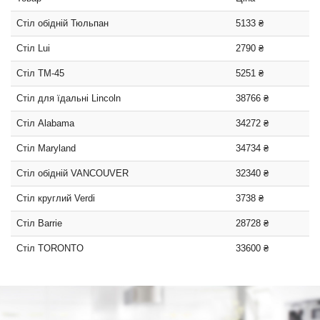
Стіл обідній Тюльпан
5133 ₴
Стіл Lui
2790 ₴
Стіл TM-45
5251 ₴
Стіл для їдальні Lincoln
38766 ₴
Стіл Alabama
34272 ₴
Стіл Maryland
34734 ₴
Стіл обідній VANCOUVER
32340 ₴
Стіл круглий Verdi
3738 ₴
Стіл Barrie
28728 ₴
Стіл TORONTO
33600 ₴