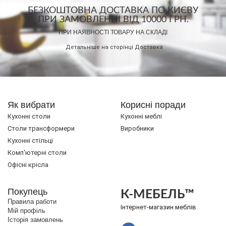
БЕЗКОШТОВНА ДОСТАВКА ПО КИЄВУ
ПРИ ЗАМОВЛЕННІ ВІД 10000 ГРН.
ПРИ НАЯВНОСТІ ТОВАРУ НА СКЛАДІ
Детальніше на сторінці
Доставка
Як вибрати
Корисні поради
Кухонні столи
Кухонні меблі
Cтоли трансформери
Виробники
Кухонні стільці
Комп'ютерні столи
Офісні крісла
Покупець
К-МЕБЕЛЬ™
Правила работи
Інтернет-магазин меблів
Мій профіль
Історія замовлень