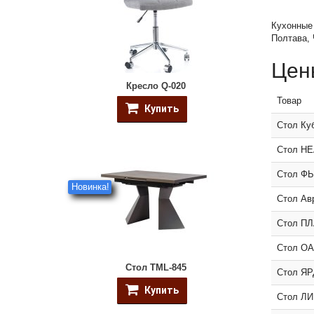
Кухонные 
Полтава,
Цены
Кресло Q-020
Товар
Купить
Стол Ку
Стол Н
Стол Ф
Новинка!
Стол Ав
Стол П
Стол О
Стол TML-845
Стол ЯР
Купить
Стол Л