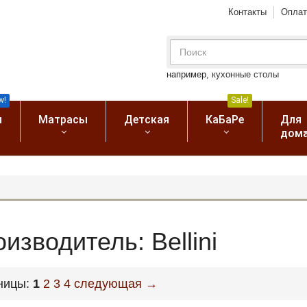
Контакты
Оплат
например,
кухонные столы
w!
Sale!
я
Матрасы
Детская
КаБаРе
Для
дом
изводитель: Bellini
ницы:
1
2
3
4
следующая →