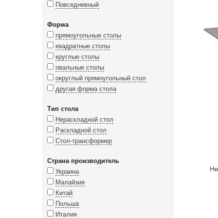
Повседневный
Форма
прямоугольные столы
квадратные столы
круглые столы
овальные столы
округлый прямоугольный стол
другая форма стола
Тип стола
Нераскладной стол
Раскладной стол
Стол-трансформер
Страна производитель
Не
Украина
Малайзия
Китай
Польша
Италия