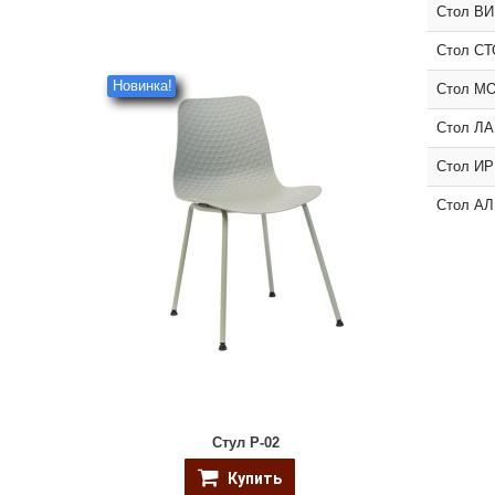
Стол В
Стол С
Новинка!
Стол М
Стол Л
Стол И
Стол А
Стул P-02
Купить