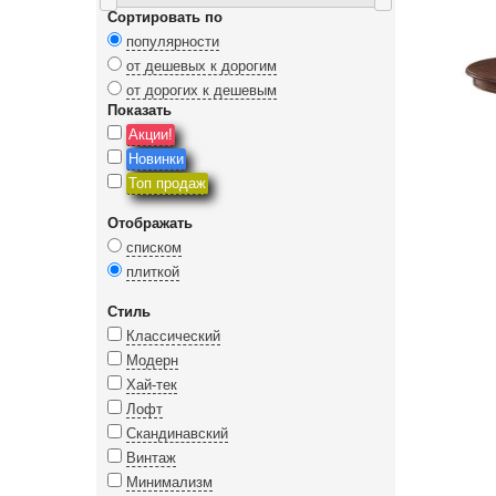
Сортировать по
популярности
от дешевых к дорогим
от дорогих к дешевым
Показать
Акции!
Новинки
Топ продаж
Отображать
списком
плиткой
Стиль
Классический
Модерн
Хай-тек
Лофт
Скандинавский
Винтаж
Минимализм