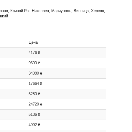
Ровно, Кривой Рог, Николаев, Мариуполь, Винница, Херсон,
цкий
Цена
4176 ₴
9600 ₴
34080 ₴
17664 ₴
5280 ₴
24720 ₴
5136 ₴
4992 ₴