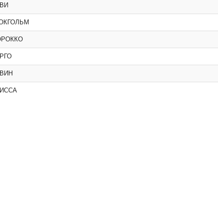
ИВИ
ТОКГОЛЬМ
ОРОККО
АРГО
РВИН
ЛИССА