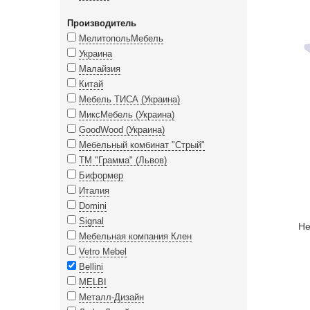
Производитель
МелитопольМебель
Украина
Малайзия
Китай
Мебель ТИСА (Украина)
МиксМебель (Украина)
GoodWood (Украина)
Мебельный комбинат "Стрый"
ТМ "Грамма" (Львов)
Биформер
Италия
Domini
Signal
Не
Мебельная компания Клен
Vetro Mebel
Bellini
MELBI
Металл-Дизайн