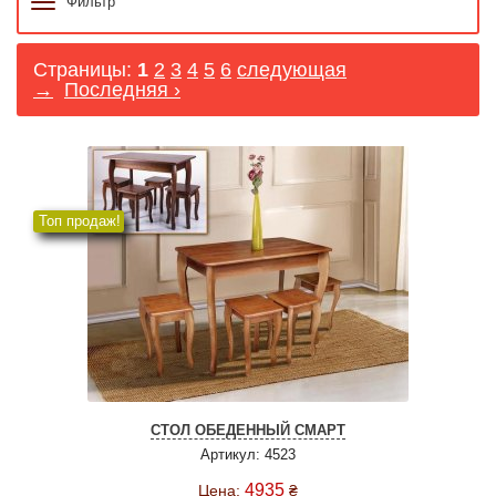
Фильтр
Страницы:
1
2
3
4
5
6
следующая
→
Последняя ›
Топ продаж!
СТОЛ ОБЕДЕННЫЙ СМАРТ
Артикул: 4523
4935
Цена:
₴