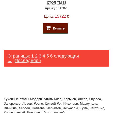
СТОЛ TM-87
Артикул: 12825
15722
Цена:
₴
Купить
Страницы:
1
2
3
4
5
6
следующая
→
Последняя ›
Кухонные столы Модерн купить Киев, Харьков, Днепр, Одесса,
Запорожье, Львов, Ровно, Кривой Рог, Николаев, Мариуполь,
Винница, Херсон, Полтава, Чернигов, Черкассы, Сумы, Житомир,
Кропивницкий, Черновцы, Хмельницкий