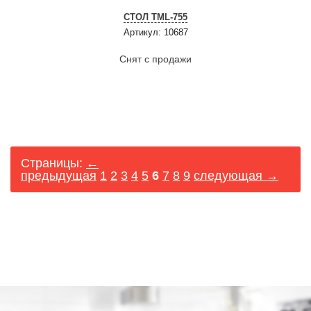
СТОЛ ТМL-755
Артикул: 10687
Снят с продажи
Страницы:
←
предыдущая
1
2
3
4
5
6
7
8
9
следующая →