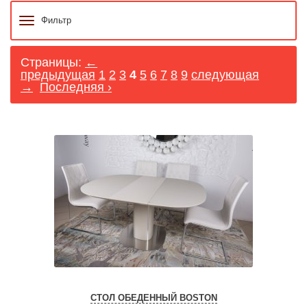
Фильтр
Страницы:
←
предыдущая
1
2
3
4
5
6
7
8
9
следующая
→
Последняя ›
СТОЛ ОБЕДЕННЫЙ BOSTON