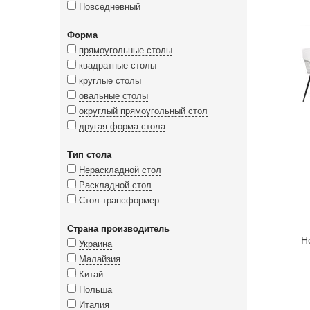
Повседневный
Форма
прямоугольные столы
квадратные столы
круглые столы
овальные столы
округлый прямоугольный стол
другая форма стола
Тип стола
Нераскладной стол
Раскладной стол
Стол-трансформер
Страна производитель
Н
Украина
Малайзия
Китай
Польша
Италия