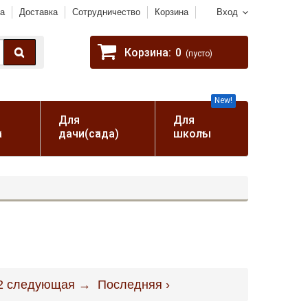
а
Доставка
Сотрудничество
Корзина
Вход
Корзина:
0
(пусто)
New!
Для
Для
а
дачи(сада)
школы
2
следующая →
Последняя ›