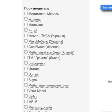
Новинк
Производитель
МелитопольМебель
Украина
Малайзия
Китай
Мебель ТИСА (Украина)
МиксМебель (Украина)
GoodWood (Украина)
Мебельный комбинат "Стрый"
ТМ "Грамма" (Львов)
Биформер
Италия
Domini
Signal
Не
Мебельная компания Клен
Vetro Mebel
Bellini
MELBI
Металл-Дизайн