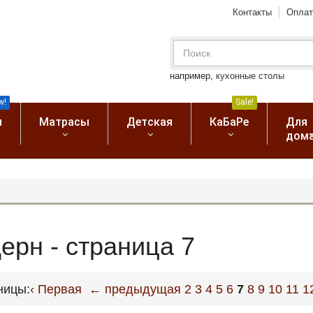
Контакты
Оплат
например,
кухонные столы
w!
Sale!
я
Матрасы
Детская
КаБаРе
Для
дом
ерн - страница 7
ницы:
‹ Первая
← предыдущая
2
3
4
5
6
7
8
9
10
11
1