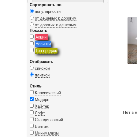
Сортировать по
популярности
от дешевых к дорогим
от дорогих к дешевым
Показать
Акции!
Новинки
Топ продаж
Отображать
списком
плиткой
Стиль
Классический
Модерн
Хай-тек
Нет в 
Лофт
Скандинавский
Винтаж
Минимализм