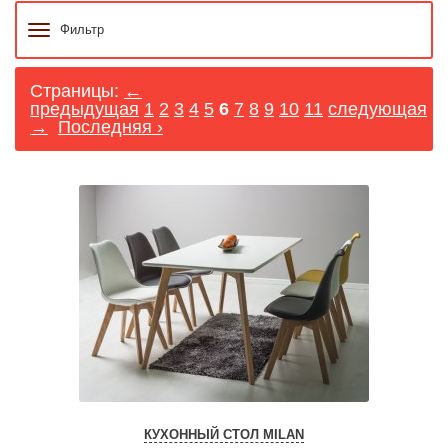
Фильтр
Страницы:
←
предыдущая
1
2
3
4
5
6
7
8
9
10
11
следующая
→
Последняя ›
КУХОННЫЙ СТОЛ MILAN