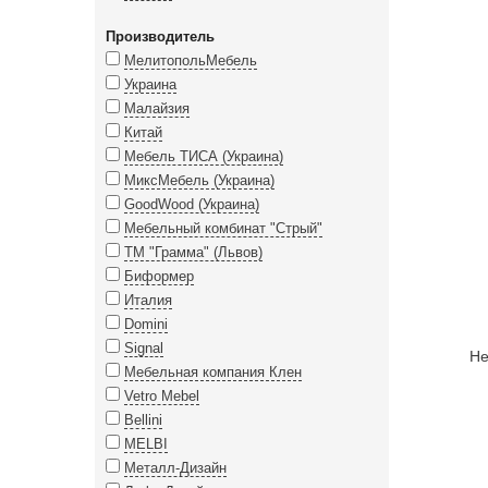
Производитель
МелитопольМебель
Украина
Малайзия
Китай
Мебель ТИСА (Украина)
МиксМебель (Украина)
GoodWood (Украина)
Мебельный комбинат "Стрый"
ТМ "Грамма" (Львов)
Биформер
Италия
Domini
Signal
Не
Мебельная компания Клен
Vetro Mebel
Bellini
MELBI
Металл-Дизайн