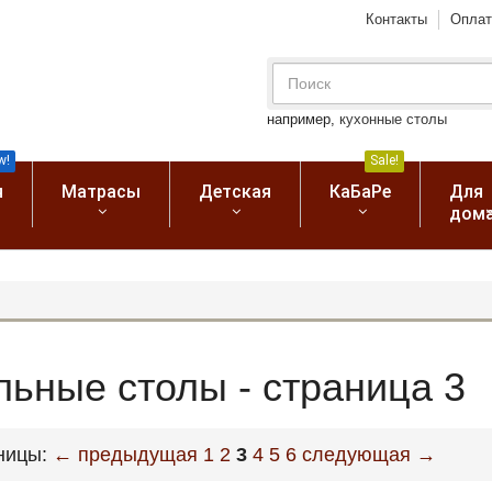
Контакты
Оплат
например,
кухонные столы
w!
Sale!
я
Матрасы
Детская
КаБаРе
Для
дом
льные столы - страница 3
ницы:
← предыдущая
1
2
3
4
5
6
следующая →