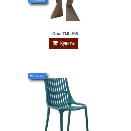
Новинка!
Стол TML-545
Купить
Новинка!