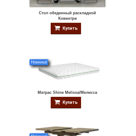
Стол обеденный раскладной
Ковентри
Купить
Новинка!
Матрас Shine Melissa/Мелисса
Купить