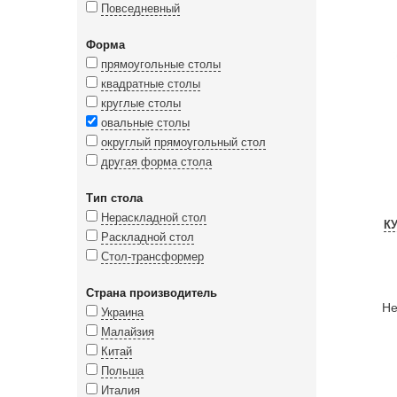
Повседневный
Форма
прямоугольные столы
квадратные столы
круглые столы
овальные столы
округлый прямоугольный стол
другая форма стола
Тип стола
Нераскладной стол
К
Раскладной стол
Стол-трансформер
Страна производитель
Не
Украина
Малайзия
Китай
Польша
Италия