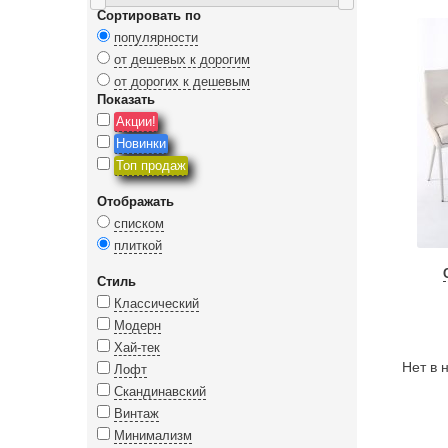
Сортировать по
популярности
от дешевых к дорогим
от дорогих к дешевым
Показать
Акции!
Новинки
Топ продаж
Отображать
списком
плиткой
Стиль
Классический
Модерн
Хай-тек
Нет в 
Лофт
Скандинавский
Винтаж
Минимализм