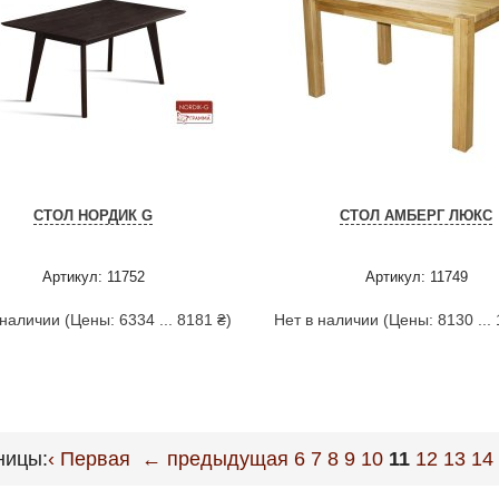
СТОЛ НОРДИК G
СТОЛ АМБЕРГ ЛЮКС
Артикул: 11752
Артикул: 11749
 наличии (Цены: 6334 ... 8181 ₴)
Нет в наличии (Цены: 8130 ... 
ницы:
‹ Первая
← предыдущая
6
7
8
9
10
11
12
13
14