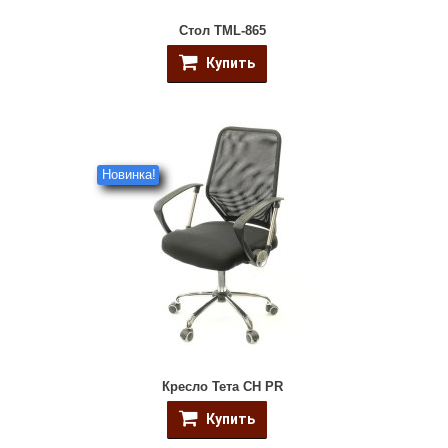
Стол TML-865
Купить
Новинка!
Кресло Тета CH PR
Купить