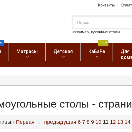
Контакты
Оплат
например,
кухонные столы
w!
Sale!
я
Матрасы
Детская
КаБаРе
Для
дом
моугольные столы - страни
ницы:
‹ Первая
← предыдущая
6
7
8
9
10
11
12
13
14