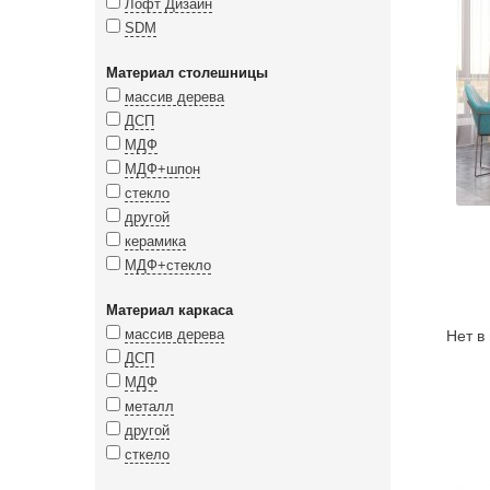
Лофт Дизайн
SDM
Материал столешницы
массив дерева
ДСП
МДФ
МДФ+шпон
стекло
другой
керамика
МДФ+стекло
Материал каркаса
массив дерева
Нет в
ДСП
МДФ
металл
другой
сткело