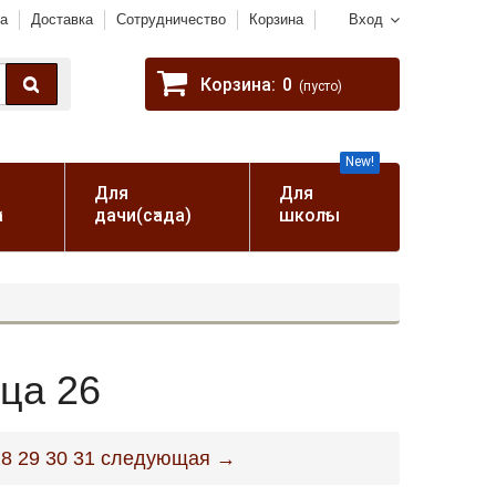
а
Доставка
Сотрудничество
Корзина
Вход
Корзина:
0
(пусто)
New!
Для
Для
а
дачи(сада)
школы
ца 26
28
29
30
31
следующая →