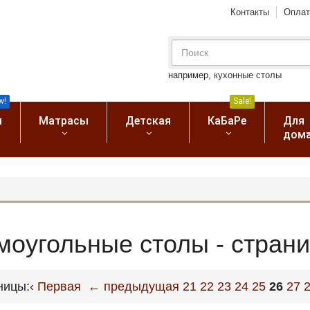
Контакты
Оплат
например,
кухонные столы
w!
Sale!
я
Матрасы
Детская
КаБаРе
Для
дом
моугольные столы - страни
ницы:
‹ Первая
← предыдущая
21
22
23
24
25
26
27