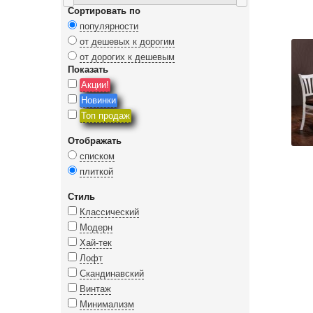
Сортировать по
популярности
от дешевых к дорогим
от дорогих к дешевым
Показать
Акции!
Новинки
Топ продаж
Отображать
списком
плиткой
Стиль
Классический
Модерн
Хай-тек
Лофт
Скандинавский
Винтаж
Минимализм