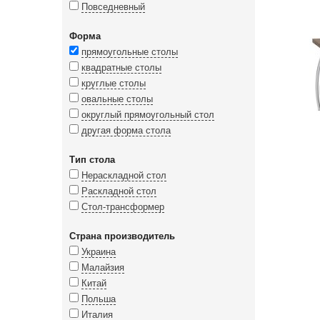
Повседневный
Форма
прямоугольные столы
квадратные столы
круглые столы
овальные столы
округлый прямоугольный стол
другая форма стола
Тип стола
Нераскладной стол
Раскладной стол
Стол-трансформер
Страна производитель
Украина
Малайзия
Китай
Польша
Италия