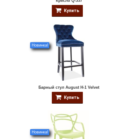
Кресло Q-557
Купить
Новинка!
Барный стул August H-1 Velvet
Купить
Новинка!