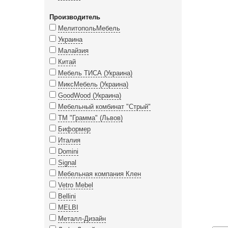
Производитель
МелитопольМебель
Украина
Малайзия
Китай
Мебель ТИСА (Украина)
МиксМебель (Украина)
GoodWood (Украина)
Мебельный комбинат "Стрый"
ТМ "Грамма" (Львов)
Биформер
Италия
Domini
Signal
Мебельная компания Клен
Vetro Mebel
Bellini
MELBI
Металл-Дизайн