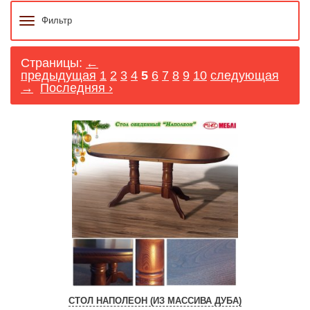
Фильтр
Страницы:
←
предыдущая
1
2
3
4
5
6
7
8
9
10
следующая
→
Последняя ›
СТОЛ НАПОЛЕОН (ИЗ МАССИВА ДУБА)