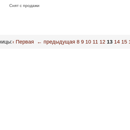
Снят с продажи
ницы:
‹ Первая
← предыдущая
8
9
10
11
12
13
14
15