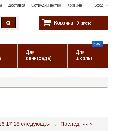
а
Доставка
Сотрудничество
Корзина
Вход
Корзина:
0
(пусто)
New!
Для
Для
а
дачи(сада)
школы
16
17
18
следующая →
Последняя ›