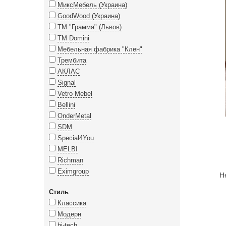
МиксМебель (Украина)
GoodWood (Украина)
ТМ "Грамма" (Львов)
TM Domini
Мебельная фабрика "Клен"
Трембита
АКЛАС
Signal
Vetro Mebel
Bellini
OnderMetal
SDM
Special4You
MELBI
Richman
Eximgroup
Н
Стиль
Классика
Модерн
hi-tech