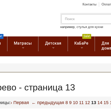
Контакты
Оплат
например,
стулья для кухни
w!
Sale!
я
Матрасы
Детская
КаБаРе
Для
дом
ево - страница 13
ницы:
‹ Первая
← предыдущая
8
9
10
11
12
13
14
15