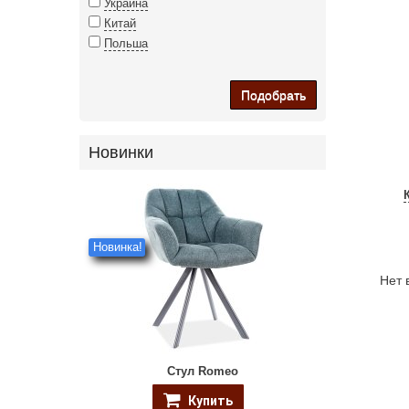
Украина
Китай
Польша
Подобрать
Новинки
Новинка!
Нет 
Стул Romeo
Купить