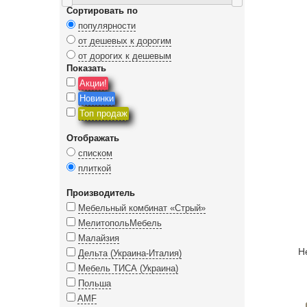
Сортировать по
популярности
от дешевых к дорогим
от дорогих к дешевым
Показать
Акции!
Новинки
Топ продаж
Отображать
списком
плиткой
Производитель
Мебельный комбинат «Стрый»
МелитопольМебель
Малайзия
Н
Дельта (Украина-Италия)
Мебель ТИСА (Украина)
Польша
AMF