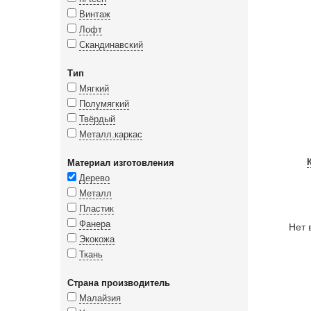
Винтаж
Лофт
Скандинавский
Тип
Мягкий
Полумягкий
Твёрдый
Металл.каркас
Материал изготовления
Дерево
Металл
Пластик
Фанера
Нет 
Экокожа
Ткань
Страна производитель
Малайзия