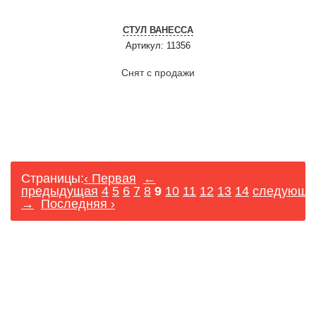
СТУЛ ВАНЕССА
Артикул: 11356
Снят с продажи
Страницы:
‹ Первая
←
предыдущая
4
5
6
7
8
9
10
11
12
13
14
следующа
→
Последняя ›