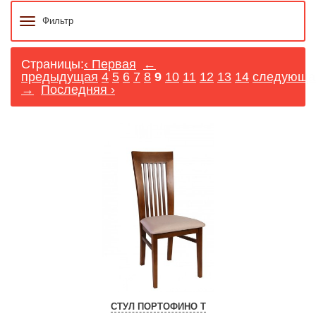
Фильтр
Страницы:
‹ Первая
←
предыдущая
4
5
6
7
8
9
10
11
12
13
14
следующа
→
Последняя ›
СТУЛ ПОРТОФИНО Т