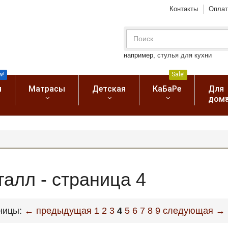
Контакты
Оплат
например,
стулья для кухни
w!
Sale!
я
Матрасы
Детская
КаБаРе
Для
дом
алл - страница 4
ницы:
← предыдущая
1
2
3
4
5
6
7
8
9
следующая →