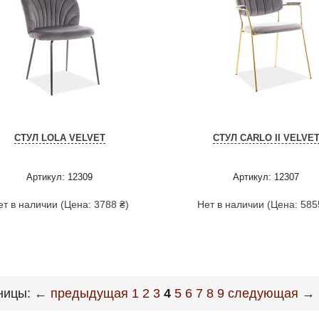
СТУЛ LOLA VELVET
СТУЛ CARLO II VELVE
Артикул: 12309
Артикул: 12307
ет в наличии (Цена: 3788 ₴)
Нет в наличии (Цена: 585
ницы:
← предыдущая
1
2
3
4
5
6
7
8
9
следующая →