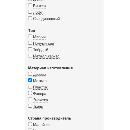
Винтаж
Лофт
Скандинавский
Тип
Мягкий
Полумягкий
Твёрдый
Металл.каркас
Материал изготовления
Дерево
Металл
Пластик
Фанера
Экокожа
Ткань
Страна производитель
Малайзия