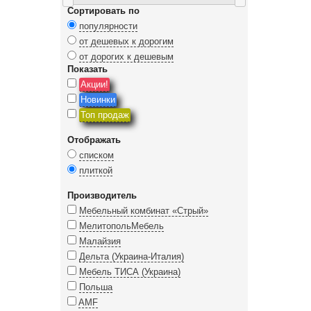
Сортировать по
популярности
от дешевых к дорогим
от дорогих к дешевым
Показать
Акции!
Новинки
Топ продаж
Отображать
списком
плиткой
Производитель
Мебельный комбинат «Стрый»
МелитопольМебель
Малайзия
Дельта (Украина-Италия)
Мебель ТИСА (Украина)
Польша
AMF