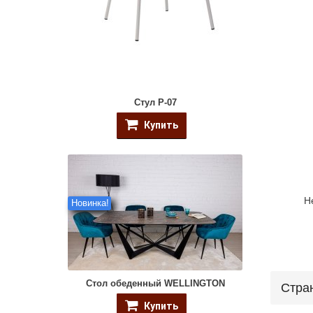
Стул P-07
Купить
Н
Новинка!
Стол обеденный WELLINGTON
Стра
Купить