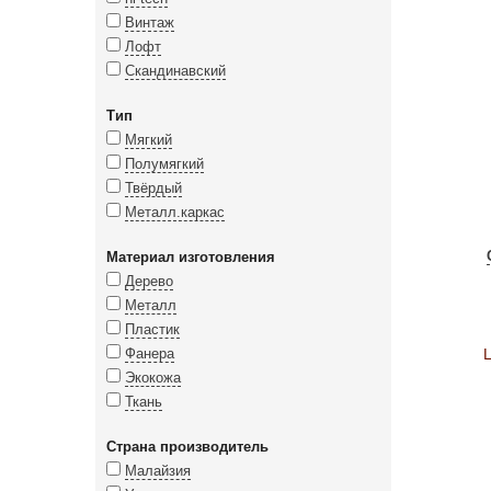
Винтаж
Лофт
Скандинавский
Тип
Мягкий
Полумягкий
Твёрдый
Металл.каркас
Материал изготовления
Дерево
Металл
Пластик
Фанера
Экокожа
Ткань
Страна производитель
Малайзия