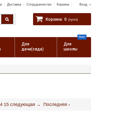
а
Доставка
Сотрудничество
Корзина
Вход
Корзина:
0
(пусто)
New!
Для
Для
а
дачи(сада)
школы
4
15
следующая →
Последняя ›