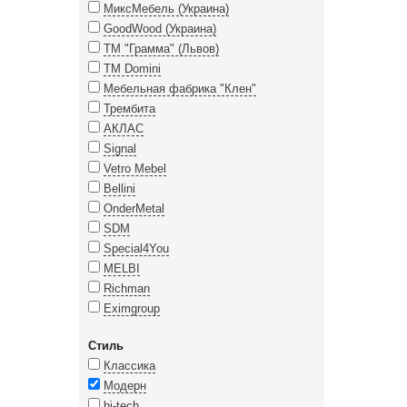
МиксМебель (Украина)
GoodWood (Украина)
ТМ "Грамма" (Львов)
TM Domini
Мебельная фабрика "Клен"
Трембита
АКЛАС
Signal
Vetro Mebel
Bellini
OnderMetal
SDM
Special4You
MELBI
Richman
Eximgroup
Стиль
Классика
Модерн
hi-tech