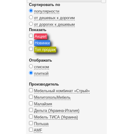
Сортировать по
популярности
от дешевых к дорогим
от дорогих к дешевым
Показать
Акции!
Новинки
Топ продаж
Отображать
списком
плиткой
Производитель
Мебельный комбинат «Стрый»
МелитопольМебель
Малайзия
Дельта (Украина-Италия)
Мебель ТИСА (Украина)
Польша
AMF