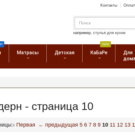
Контакты
Оплат
например,
стулья для кухни
w!
Sale!
я
Матрасы
Детская
КаБаРе
Для
дом
дерн - страница 10
ницы:
‹ Первая
← предыдущая
5
6
7
8
9
10
11
12
13
1