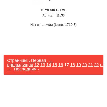
СТУЛ NIK GD ML
Артикул: 11536
Нет в наличии (Цена: 1710 ₴)
Страницы:
‹ Первая
←
предыдущая
12
13
14
15
16
17
18
19
20
21
22
сл
→
Последняя ›