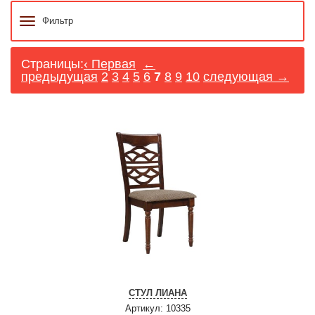
Фильтр
Страницы:
‹ Первая
←
предыдущая
2
3
4
5
6
7
8
9
10
следующая →
СТУЛ ЛИАНА
Артикул: 10335