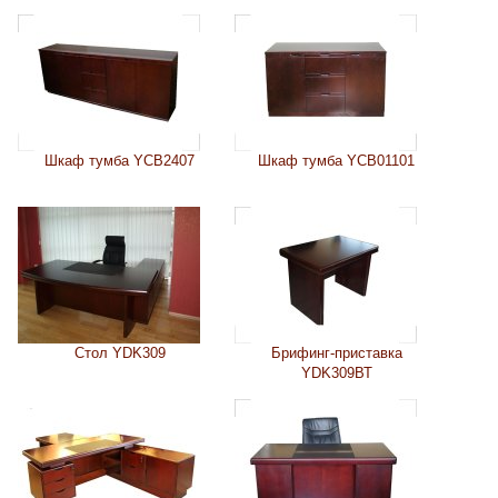
Шкаф тумба YCB2407
Шкаф тумба YCB01101
Стол YDK309
Брифинг-приставка
YDK309ВТ