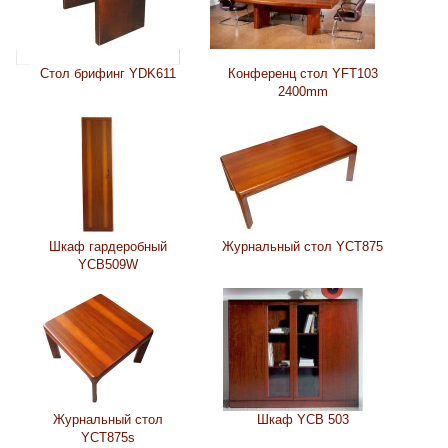
Стол брифинг YDK611
Конференц стол YFT103
2400mm
Шкаф гардеробный
Журнальный стол YCT875
YCB509W
Журнальный стол
Шкаф YCB 503
YCT875s