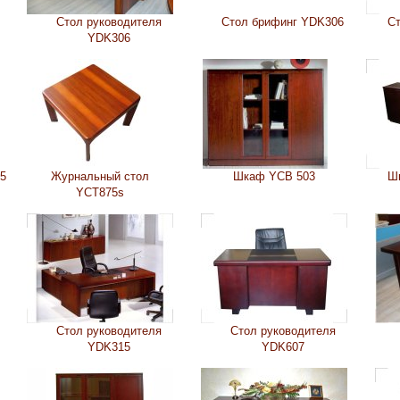
Стол руководителя
Стол брифинг YDK306
Ст
YDK306
5
Журнальный стол
Шкаф YCB 503
Ш
YCT875s
Стол руководителя
Стол руководителя
YDK315
YDK607