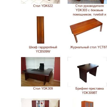
Стол YDK622
Стол руководителя
YDK303 с боковым
помощником, тумбой и
бюваром
Шкаф гардеробный
Журнальный стол YCT87
YCB509W
Стол YDK309
Брифинг-приставка
YDK309ВТ