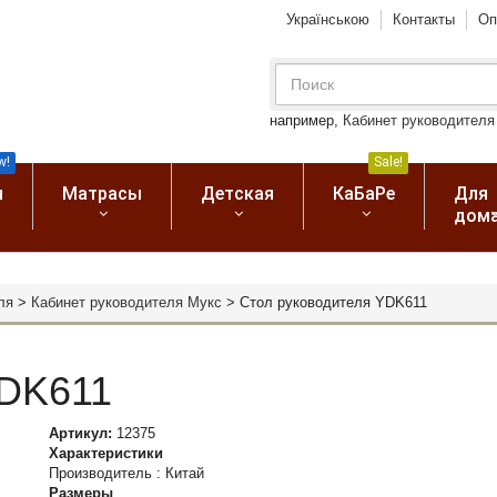
Українською
Контакты
Оп
например,
Кабинет руководителя
w!
Sale!
я
Матрасы
Детская
КаБаРе
Для
дом
ля
>
Кабинет руководителя Мукс
>
Стол руководителя YDK611
YDK611
Артикул:
12375
Характеристики
Производитель
:
Китай
Размеры