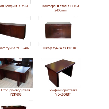
ол брифинг YDK611
Конференц стол YFT103
2400mm
каф тумба YCB2407
Шкаф тумба YCB01101
Стол руководителя
Брифинг-приставка
YDK606
YDK606ВТ