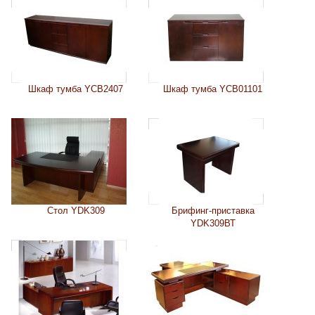
Шкаф тумба YCB2407
Шкаф тумба YCB01101
Стол YDK309
Брифинг-приставка
YDK309ВТ