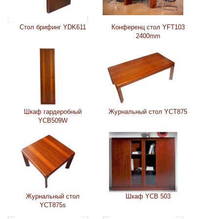
Стол брифинг YDK611
Конференц стол YFT103
2400mm
Шкаф гардеробный
Журнальный стол YCT875
YCB509W
Журнальный стол
Шкаф YCB 503
YCT875s