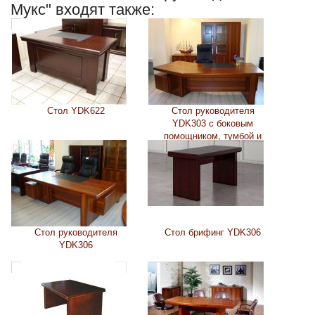
Мукс" входят также:
Стол YDK622
Стол руководителя
YDK303 с боковым
помощником, тумбой и
бюваром
Стол руководителя
Стол брифинг YDK306
YDK306