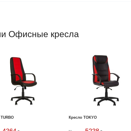
рии Офисные кресла
 TURBO
Кресло TOKYO
4364
5238