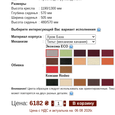
Размеры
Высота кресла
:
1190/1300 мм
Глубина сиденья
:
570 мм
Ширина сиденья
:
505 мм
Высота сиденья
:
480/570 мм
Выберите интересующий Вас вариант исполнения
Материал корпуса
:
Механизм
:
Экокожа ECO
Обивка
:
Кожзам Rodeo
Внимание!
Цвета образцов следует использовать как ориентировочные. Текс
может повторятся на двух разных деталях.
Цена:
6182 ₴
Цена c НДС и актуальна на: 06 08 2026г.