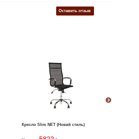
Оставить отзыв
Кресло Slim NET (Новий стиль)
Кресло Slim (
5823
576