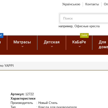
Українською
Контакты
Оп
например,
Офисные кресла
w!
Sale!
я
Матрасы
Детская
КаБаРе
Для
дом
ло YAPPI
Артикул:
12722
Характеристики
Производитель
:
Новый Стиль
Тип
:
Кресла для руководителя