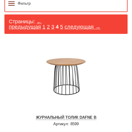
Фильтр
Страницы:
←
предыдущая
1
2
3
4
5
следующая →
ЖУРНАЛЬНЫЙ ТОЛИК DAFNE B
Артикул: 8599