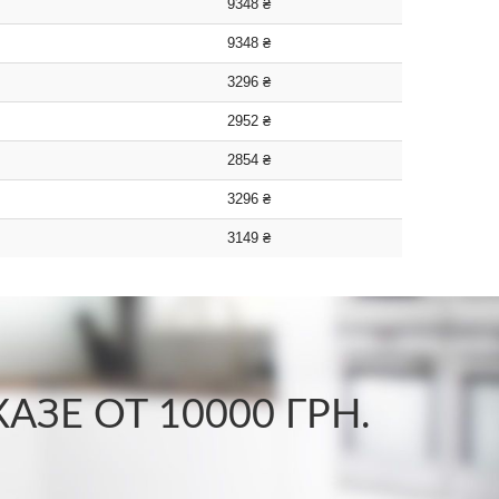
9348 ₴
9348 ₴
3296 ₴
2952 ₴
2854 ₴
3296 ₴
3149 ₴
ЗЕ ОТ 10000 ГРН.