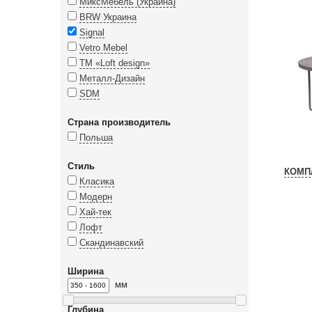
МиксМебель (Украина)
BRW Украина
Signal
Vetro Mebel
ТМ «Loft design»
Металл-Дизайн
SDM
Страна производитель
Польша
Стиль
КОМП
Класика
Модерн
Хай-тек
Лофт
Скандинавский
Ширина
мм
Глубина