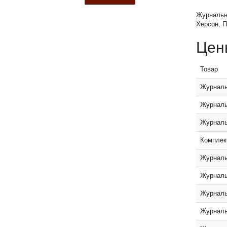
Журнальны
Херсон, П
Цен
Товар
Журналь
Журналь
Журналь
Комплек
Журналь
Журналь
Журналь
Журналь