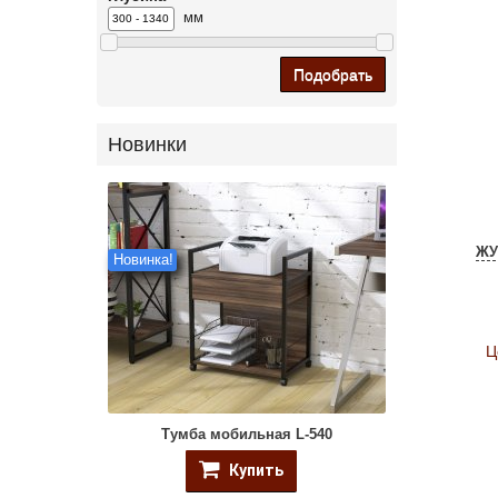
мм
Подобрать
Новинки
ЖУ
Новинка!
Ц
Тумба мобильная L-540
Купить