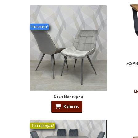
Новинка!
ЖУРН
Ц
Стул Виктория
Купить
Топ продаж!