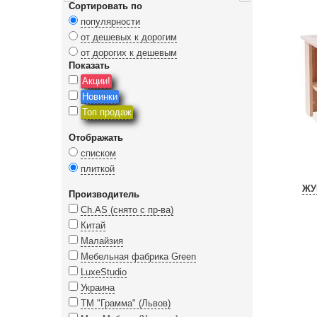
Сортировать по
популярности
от дешевых к дорогим
от дорогих к дешевым
Показать
Акции!
Новинки
Топ продаж
Отображать
списком
плиткой
ЖУ
Производитель
Ch.AS (снято с пр-ва)
Китай
Малайзия
Мебельная фабрика Green
LuxeStudio
Украина
ТМ "Грамма" (Львов)