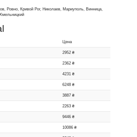
ов, Ровно, Кривой Рог, Николаев, Мариуполь, Винница,
 Хмельницкий
l
Цена
2952 ₴
2362 ₴
4231 ₴
6248 ₴
3887 ₴
2263 ₴
9446 ₴
10086 ₴