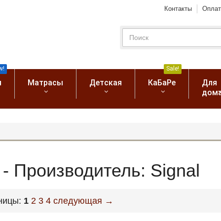
Контакты
Оплат
w!
Sale!
я
Матрасы
Детская
КаБаРе
Для
дом
- Производитель: Signal
ницы:
1
2
3
4
следующая →