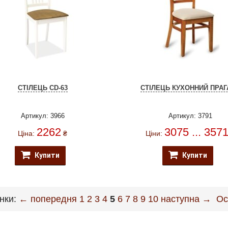
СТІЛЕЦЬ CD-63
СТІЛЕЦЬ КУХОННИЙ ПРАГ
Артикул: 3966
Артикул: 3791
2262
3075 ... 357
Ціна:
₴
Ціни:
Купити
Купити
інки:
← попередня
1
2
3
4
5
6
7
8
9
10
наступна →
Ос