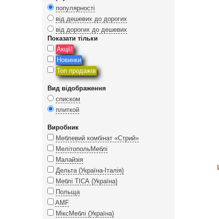
популярності
від дешевих до дорогих
від дорогих до дешевих
Показати тільки
Акції!
Новинки
Топ продажів
Вид відображення
списком
плиткой
Виробник
Меблевий комбінат «Стрий»
МелітопольМеблі
Малайзія
Дельта (Україна-Італія)
Меблі ТІСА (Україна)
Польща
AMF
МіксМеблі (Україна)