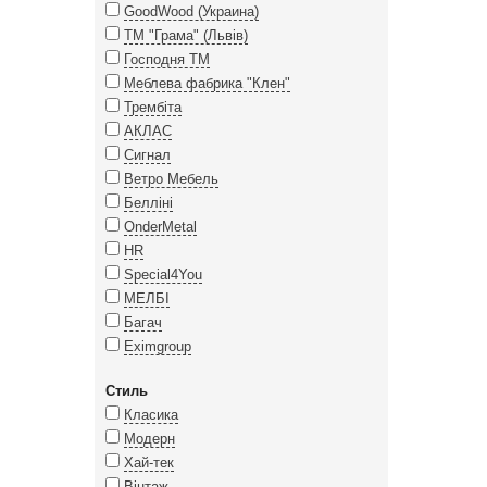
GoodWood (Украина)
ТМ "Грама" (Львів)
Господня ТМ
Меблева фабрика "Клен"
Трембіта
АКЛАС
Сигнал
Ветро Мебель
Белліні
OnderMetal
HR
Special4You
МЕЛБІ
Багач
Eximgroup
Стиль
Класика
Модерн
Хай-тек
Вінтаж