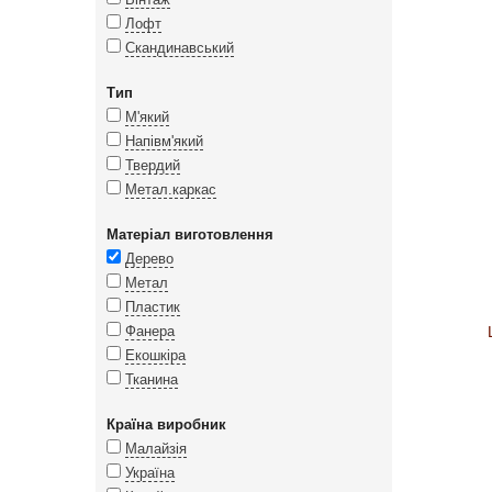
Лофт
Скандинавський
Тип
М'який
Напівм'який
Твердий
Метал.каркас
Матеріал виготовлення
Дерево
Метал
Пластик
Фанера
Екошкіра
Тканина
Країна виробник
Малайзія
Україна