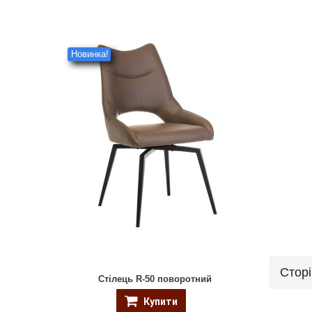
Новинка!
Стор
Стілець R-50 поворотний
Купити