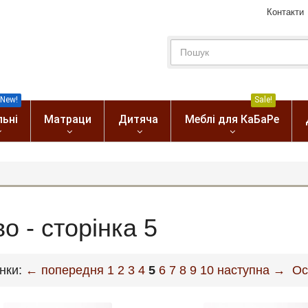
Контакти
New!
Sale!
льні
Матраци
Дитяча
Меблі для КаБаРе
о - сторінка 5
інки:
← попередня
1
2
3
4
5
6
7
8
9
10
наступна →
Ос