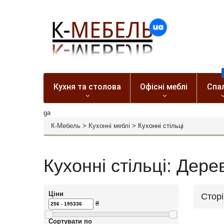
Кухня та столова
Офісні меблі
Спа
ga
К-Мебель
>
Кухонні меблі
>
Кухонні стільці
Кухонні стільці: Дерев
Ціни
Стор
₴
Сортувати по