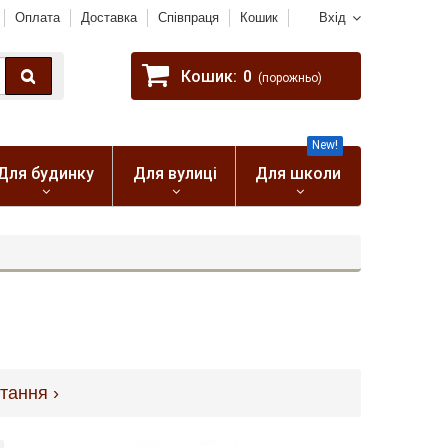
Оплата
Доставка
Співпраця
Кошик
Вхід
Кошик:
0
(порожньо)
New!
Для будинку
Для вулиці
Для школи
тання ›