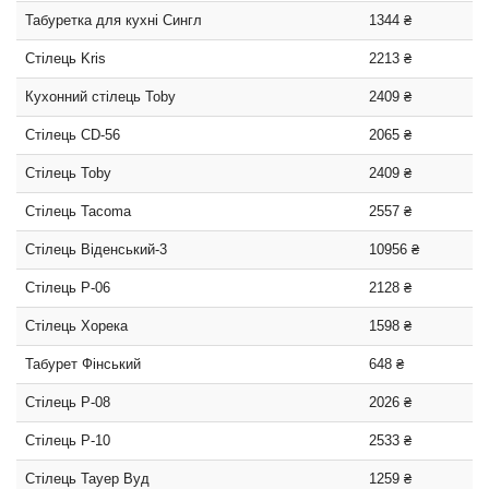
Табуретка для кухні Сингл
1344 ₴
Стілець Kris
2213 ₴
Кухонний стілець Toby
2409 ₴
Стілець CD-56
2065 ₴
Стілець Toby
2409 ₴
Стілець Tacoma
2557 ₴
Стілець Віденський-3
10956 ₴
Стілець P-06
2128 ₴
Стілець Хорека
1598 ₴
Табурет Фінський
648 ₴
Стілець P-08
2026 ₴
Стілець P-10
2533 ₴
Стілець Тауер Вуд
1259 ₴