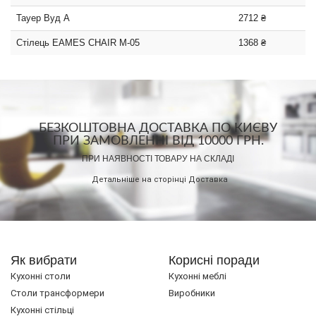
Тауер Вуд А
2712 ₴
Стілець EAMES CHAIR M-05
1368 ₴
БЕЗКОШТОВНА ДОСТАВКА ПО КИЄВУ
ПРИ ЗАМОВЛЕННІ ВІД 10000 ГРН.
ПРИ НАЯВНОСТІ ТОВАРУ НА СКЛАДІ
Детальніше на сторінці
Доставка
Як вибрати
Корисні поради
Кухонні столи
Кухонні меблі
Cтоли трансформери
Виробники
Кухонні стільці