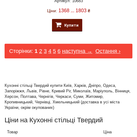
Артикул: 10683
1368 ... 1803
Ціни:
₴
Купити
Сторінки:
1
2
3
4
5
6
наступна →
Остання ›
Кухонні стільці Твердий купити Київ, Харків, Дніпро, Одеса,
Запоріжжя, Львів, Рівне, Кривий Ріг, Миколаїв, Маріуполь, Вінниця,
Херсон, Полтава, Чернігів, Черкаси, Суми, Житомир,
Кропивницький, Чернівці, Хмельницький (доставка в усі міста
України, окрім окупованих)
Ціни на Кухонні стільці Твердий
Товар
Ціна