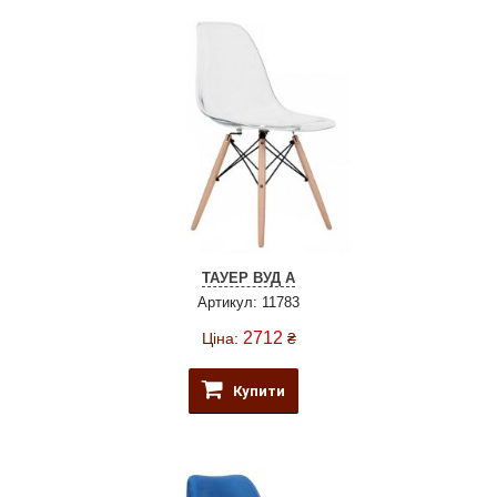
ТАУЕР ВУД А
Артикул: 11783
2712
Ціна:
₴
Купити