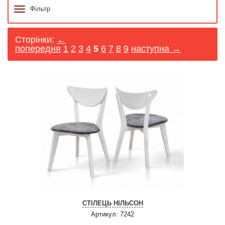
Фільтр
Сторінки:
←
попередня
1
2
3
4
5
6
7
8
9
наступна →
СТІЛЕЦЬ НІЛЬСОН
Артикул: 7242