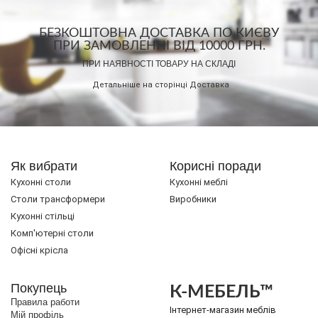
БЕЗКОШТОВНА ДОСТАВКА ПО КИЄВУ
ПРИ ЗАМОВЛЕННІ ВІД 10000 ГРН.
ПРИ НАЯВНОСТІ ТОВАРУ НА СКЛАДІ
Детальніше на сторінці
Доставка
Як вибрати
Корисні поради
Кухонні столи
Кухонні меблі
Cтоли трансформери
Виробники
Кухонні стільці
Комп'ютерні столи
Офісні крісла
Покупець
К-МЕБЕЛЬ™
Правила работи
Інтернет-магазин меблів
Мій профіль