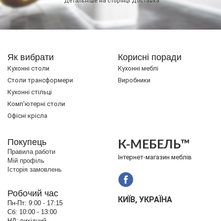
Детальніше на сторінці
Доставка
Як вибрати
Корисні поради
Кухонні столи
Кухонні меблі
Cтоли трансформери
Виробники
Кухонні стільці
Комп'ютерні столи
Офісні крісла
Покупець
К-МЕБЕЛЬ™
Правила работи
Інтернет-магазин меблів
Мій профіль
Історія замовлень
Робочий час
КИЇВ, УКРАЇНА
Пн-Пт:
9:00 - 17:15
Сб:
10:00 - 13:00
НД:
вихідний