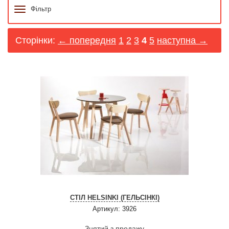
Фільтр
Сторінки:
← попередня
1
2
3
4
5
наступна →
СТІЛ HELSINKI (ГЕЛЬСІНКІ)
Артикул: 3926
Знятий з продажу