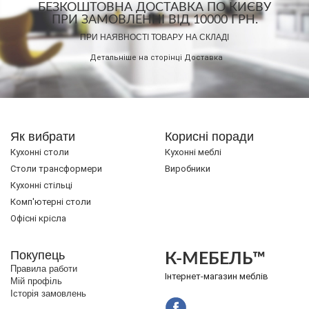
БЕЗКОШТОВНА ДОСТАВКА ПО КИЄВУ
ПРИ ЗАМОВЛЕННІ ВІД 10000 ГРН.
ПРИ НАЯВНОСТІ ТОВАРУ НА СКЛАДІ
Детальніше на сторінці
Доставка
Як вибрати
Корисні поради
Кухонні столи
Кухонні меблі
Cтоли трансформери
Виробники
Кухонні стільці
Комп'ютерні столи
Офісні крісла
Покупець
К-МЕБЕЛЬ™
Правила работи
Інтернет-магазин меблів
Мій профіль
Історія замовлень