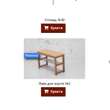
Стілець N-42
Купити
Новинка!
Лава для взуття №1
Купити