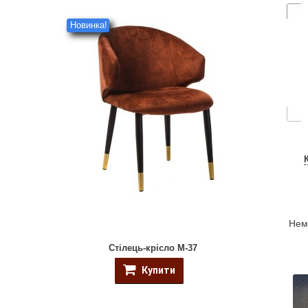
Новинка!
Нема
Стілець-крісло M-37
Купити