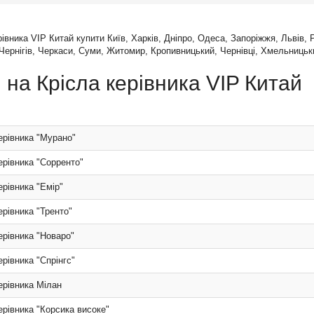
рівника VIP Китай купити Київ, Харків, Дніпро, Одеса, Запоріжжя, Львів, 
Чернігів, Черкаси, Суми, Житомир, Кропивницький, Чернівці, Хмельницький
 на Крісла керівника VIP Китай
ерівника "Мурано"
ерівника "Сорренто"
ерівника "Емір"
ерівника "Тренто"
ерівника "Новаро"
ерівника "Спрінгс"
ерівника Мілан
ерівника "Корсика високе"