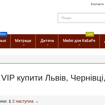
Контакти
New!
Sale!
льні
Матраци
Дитяча
Меблі для КаБаРе
 VIP купити Львів, Чернівці
інки:
1
2
наступна →