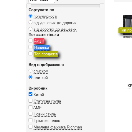
Сортувати по
популярності
від дешевих до дорогих
від дорогих до дешевих
Топ пр
Показати тільки
Акції!
Новинки
Топ продажів
Вид відображення
списком
плиткой
К
Виробник
Китай
Статусна група
AMF
Новий стиль
Прімтекс плюс
Меблева фабрика Richman