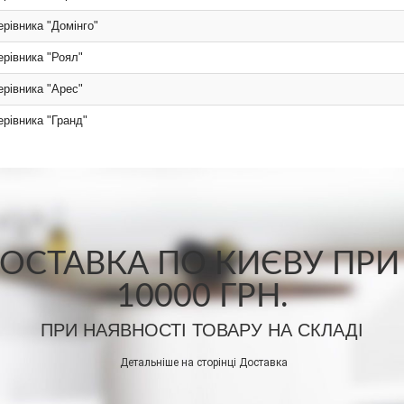
ерівника "Домінго"
ерівника "Роял"
ерівника "Арес"
ерівника "Гранд"
СТАВКА ПО КИЄВУ ПРИ
10000 ГРН.
ПРИ НАЯВНОСТІ ТОВАРУ НА СКЛАДІ
Детальніше на сторінці
Доставка