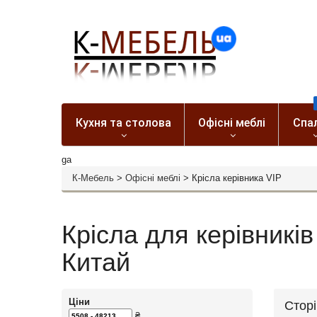
Кухня та столова
Офісні меблі
Спа
ga
К-Мебель
>
Офісні меблі
>
Крісла керівника VIP
Крісла для керівників
Китай
Ціни
Стор
₴