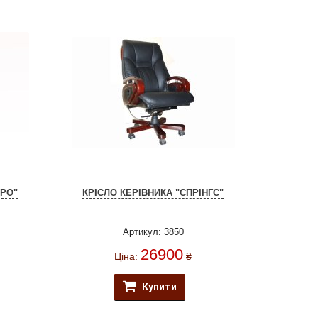
АРО"
КРІСЛО КЕРІВНИКА "СПРІНГС"
Артикул: 3850
26900
Ціна:
₴
Купити