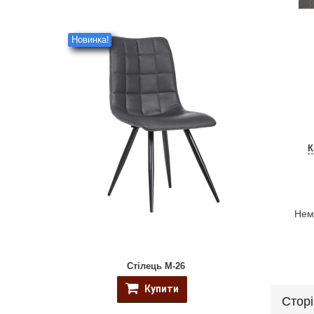
Новинка!
К
Нема
Стілець M-26
Купити
Стор