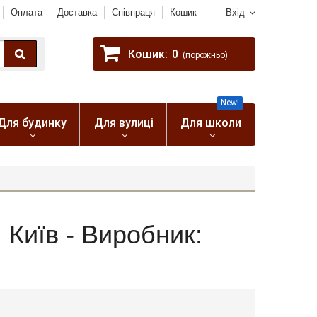
Оплата
Доставка
Співпраця
Кошик
Вхід
Кошик:
0
(порожньо)
New!
Для будинку
Для вулиці
Для школи
, Київ - Виробник: