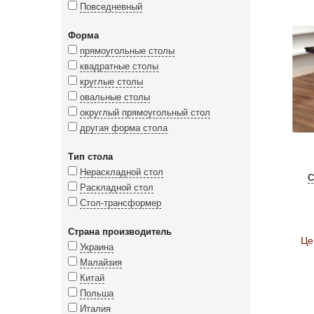
Повседневный
Форма
прямоугольные столы
квадратные столы
круглые столы
овальные столы
округлый прямоугольный стол
другая форма стола
Тип стола
Нераскладной стол
Раскладной стол
Стол-трансформер
Страна производитель
Це
Украина
Малайзия
Китай
Польша
Италия