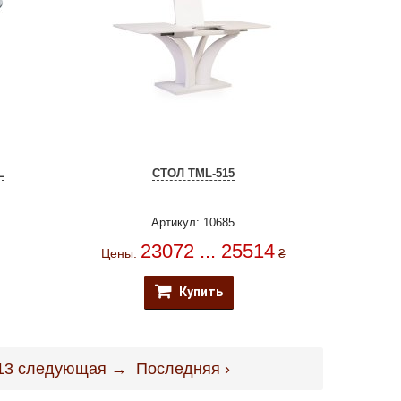
L
СТОЛ TML-515
Артикул: 10685
23072 ... 25514
Цены:
₴
Купить
13
следующая →
Последняя ›