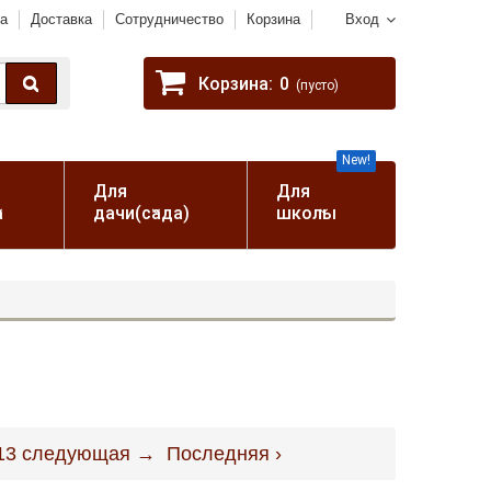
а
Доставка
Сотрудничество
Корзина
Вход
Корзина:
0
(пусто)
New!
Для
Для
а
дачи(сада)
школы
13
следующая →
Последняя ›