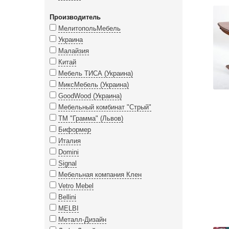
Производитель
МелитопольМебель
Украина
Малайзия
Китай
Мебель ТИСА (Украина)
МиксМебель (Украина)
GoodWood (Украина)
Мебельный комбинат "Стрый"
ТМ "Грамма" (Львов)
Биформер
Италия
Domini
Signal
Мебельная компания Клен
Vetro Mebel
Bellini
MELBI
Металл-Дизайн