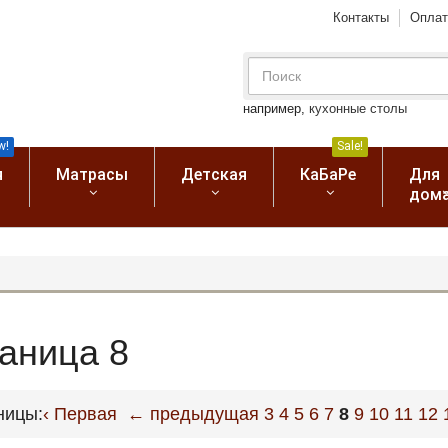
Контакты
Оплат
например,
кухонные столы
w!
Sale!
я
Матрасы
Детская
КаБаРе
Для
дом
раница 8
ницы:
‹ Первая
← предыдущая
3
4
5
6
7
8
9
10
11
12