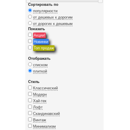
Сортировать по
популярности
от дешевых к дорогим
от дорогих к дешевым
Показать
Акции!
Новинки
Топ продаж
Отображать
списком
плиткой
Стиль
Классический
Модерн
Хай-тек
Лофт
Скандинавский
Винтаж
Минимализм