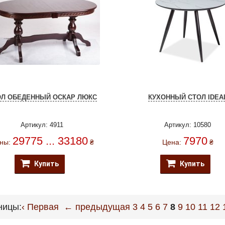
ОЛ ОБЕДЕННЫЙ ОСКАР ЛЮКС
КУХОННЫЙ СТОЛ IDEA
Артикул: 4911
Артикул: 10580
29775 ... 33180
7970
ны:
₴
Цена:
₴
Купить
Купить
ницы:
‹ Первая
← предыдущая
3
4
5
6
7
8
9
10
11
12