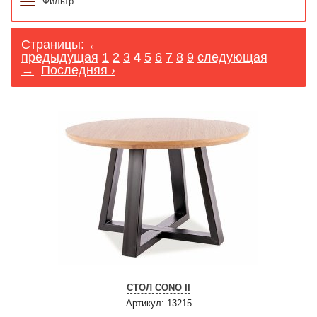
Фильтр
Страницы:
←
предыдущая
1
2
3
4
5
6
7
8
9
следующая
→
Последняя ›
СТОЛ CONO II
Артикул: 13215